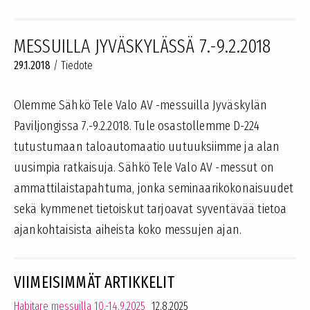
MESSUILLA JYVÄSKYLÄSSÄ 7.-9.2.2018
29.1.2018
/
Tiedote
Olemme Sähkö Tele Valo AV -messuilla Jyväskylän
Paviljongissa 7.-9.2.2018. Tule osastollemme D-224
tutustumaan taloautomaatio uutuuksiimme ja alan
uusimpia ratkaisuja. Sähkö Tele Valo AV -messut on
ammattilaistapahtuma, jonka seminaarikokonaisuudet
sekä kymmenet tietoiskut tarjoavat syventävää tietoa
ajankohtaisista aiheista koko messujen ajan.
VIIMEISIMMÄT ARTIKKELIT
Habitare messuilla 10.-14.9.2025
12.8.2025