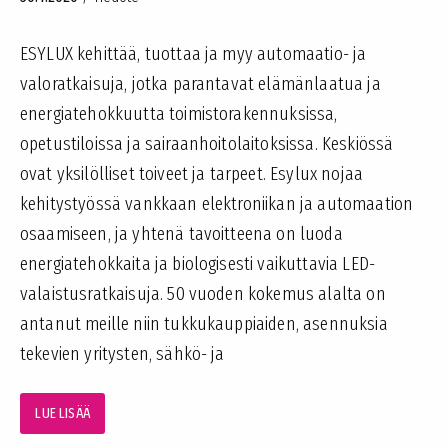
ESYLUX kehittää, tuottaa ja myy automaatio- ja
valoratkaisuja, jotka parantavat elämänlaatua ja
energiatehokkuutta toimistorakennuksissa,
opetustiloissa ja sairaanhoitolaitoksissa. Keskiössä
ovat yksilölliset toiveet ja tarpeet. Esylux nojaa
kehitystyössä vankkaan elektroniikan ja automaation
osaamiseen, ja yhtenä tavoitteena on luoda
energiatehokkaita ja biologisesti vaikuttavia LED-
valaistusratkaisuja. 50 vuoden kokemus alalta on
antanut meille niin tukkukauppiaiden, asennuksia
tekevien yritysten, sähkö- ja
LUE LISÄÄ