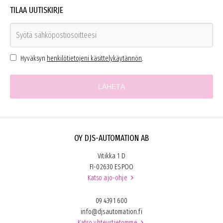
TILAA UUTISKIRJE
Hyväksyn
henkilötietojeni käsittelykäytännön
.
OY DJS-AUTOMATION AB
Vitikka 1 D
FI-02630 ESPOO
Katso ajo-ohje

09 4391 600
info@djsautomation.fi
Katso yhteystietomme
