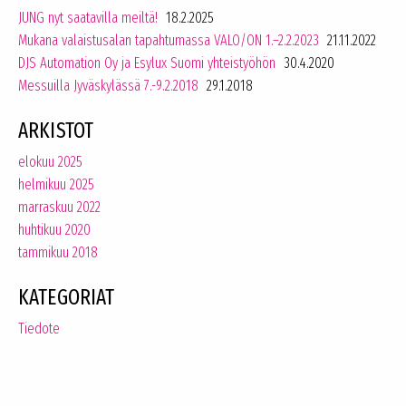
JUNG nyt saatavilla meiltä!
18.2.2025
Mukana valaistusalan tapahtumassa VALO/ON 1.–2.2.2023
21.11.2022
DJS Automation Oy ja Esylux Suomi yhteistyöhön
30.4.2020
Messuilla Jyväskylässä 7.-9.2.2018
29.1.2018
ARKISTOT
elokuu 2025
helmikuu 2025
marraskuu 2022
huhtikuu 2020
tammikuu 2018
KATEGORIAT
Tiedote