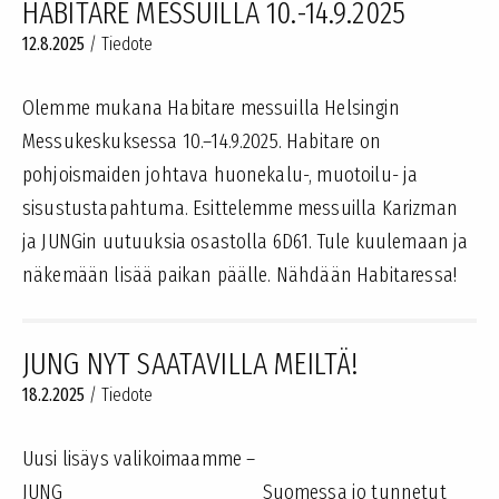
HABITARE MESSUILLA 10.-14.9.2025
12.8.2025
/
Tiedote
Olemme mukana Habitare messuilla Helsingin
Messukeskuksessa 10.–14.9.2025. Habitare on
pohjoismaiden johtava huonekalu-, muotoilu- ja
sisustustapahtuma. Esittelemme messuilla Karizman
ja JUNGin uutuuksia osastolla 6D61. Tule kuulemaan ja
näkemään lisää paikan päälle. Nähdään Habitaressa!
JUNG NYT SAATAVILLA MEILTÄ!
18.2.2025
/
Tiedote
Uusi lisäys valikoimaamme –
JUNG Suomessa jo tunnetut