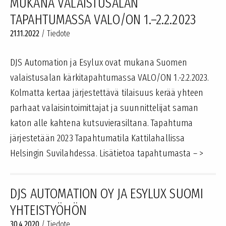
MUKANA VALAISTUSALAN
TAPAHTUMASSA VALO/ON 1.–2.2.2023
21.11.2022
/
Tiedote
DJS Automation ja Esylux ovat mukana Suomen
valaistusalan kärkitapahtumassa VALO/ON 1.-2.2.2023.
Kolmatta kertaa järjestettävä tilaisuus kerää yhteen
parhaat valaisintoimittajat ja suunnittelijat saman
katon alle kahtena kutsuvierasiltana. Tapahtuma
järjestetään 2023 Tapahtumatila Kattilahallissa
Helsingin Suvilahdessa. Lisätietoa tapahtumasta – >
DJS AUTOMATION OY JA ESYLUX SUOMI
YHTEISTYÖHÖN
30.4.2020
/
Tiedote