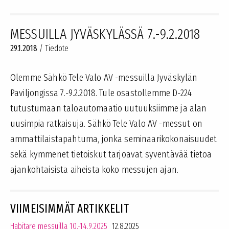
MESSUILLA JYVÄSKYLÄSSÄ 7.-9.2.2018
29.1.2018
/
Tiedote
Olemme Sähkö Tele Valo AV -messuilla Jyväskylän
Paviljongissa 7.-9.2.2018. Tule osastollemme D-224
tutustumaan taloautomaatio uutuuksiimme ja alan
uusimpia ratkaisuja. Sähkö Tele Valo AV -messut on
ammattilaistapahtuma, jonka seminaarikokonaisuudet
sekä kymmenet tietoiskut tarjoavat syventävää tietoa
ajankohtaisista aiheista koko messujen ajan.
VIIMEISIMMÄT ARTIKKELIT
Habitare messuilla 10.-14.9.2025
12.8.2025