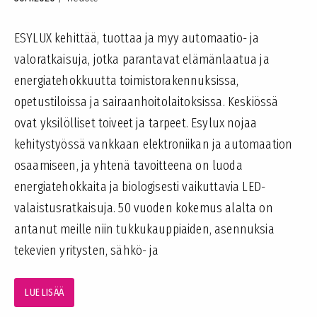
ESYLUX kehittää, tuottaa ja myy automaatio- ja
valoratkaisuja, jotka parantavat elämänlaatua ja
energiatehokkuutta toimistorakennuksissa,
opetustiloissa ja sairaanhoitolaitoksissa. Keskiössä
ovat yksilölliset toiveet ja tarpeet. Esylux nojaa
kehitystyössä vankkaan elektroniikan ja automaation
osaamiseen, ja yhtenä tavoitteena on luoda
energiatehokkaita ja biologisesti vaikuttavia LED-
valaistusratkaisuja. 50 vuoden kokemus alalta on
antanut meille niin tukkukauppiaiden, asennuksia
tekevien yritysten, sähkö- ja
LUE LISÄÄ