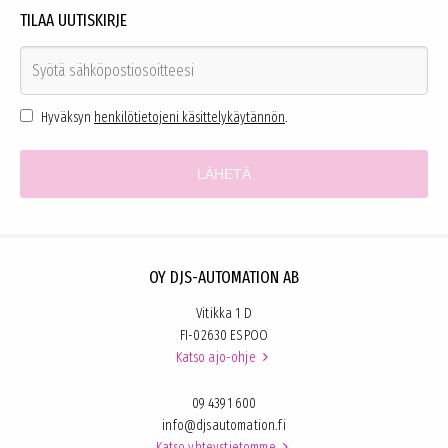
TILAA UUTISKIRJE
Hyväksyn
henkilötietojeni käsittelykäytännön
.
OY DJS-AUTOMATION AB
Vitikka 1 D
FI-02630 ESPOO
Katso ajo-ohje

09 4391 600
info@djsautomation.fi
Katso yhteystietomme
