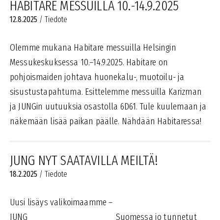
HABITARE MESSUILLA 10.-14.9.2025
12.8.2025
/
Tiedote
Olemme mukana Habitare messuilla Helsingin
Messukeskuksessa 10.–14.9.2025. Habitare on
pohjoismaiden johtava huonekalu-, muotoilu- ja
sisustustapahtuma. Esittelemme messuilla Karizman
ja JUNGin uutuuksia osastolla 6D61. Tule kuulemaan ja
näkemään lisää paikan päälle. Nähdään Habitaressa!
JUNG NYT SAATAVILLA MEILTÄ!
18.2.2025
/
Tiedote
Uusi lisäys valikoimaamme –
JUNG Suomessa jo tunnetut