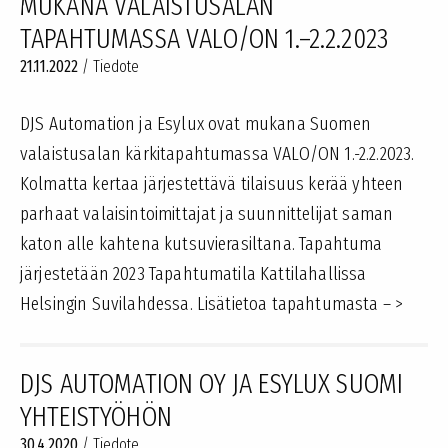
MUKANA VALAISTUSALAN
TAPAHTUMASSA VALO/ON 1.–2.2.2023
21.11.2022
/
Tiedote
DJS Automation ja Esylux ovat mukana Suomen
valaistusalan kärkitapahtumassa VALO/ON 1.-2.2.2023.
Kolmatta kertaa järjestettävä tilaisuus kerää yhteen
parhaat valaisintoimittajat ja suunnittelijat saman
katon alle kahtena kutsuvierasiltana. Tapahtuma
järjestetään 2023 Tapahtumatila Kattilahallissa
Helsingin Suvilahdessa. Lisätietoa tapahtumasta – >
DJS AUTOMATION OY JA ESYLUX SUOMI
YHTEISTYÖHÖN
30.4.2020
/
Tiedote