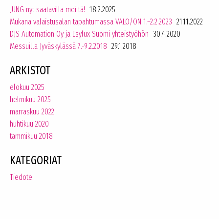
JUNG nyt saatavilla meiltä!
18.2.2025
Mukana valaistusalan tapahtumassa VALO/ON 1.–2.2.2023
21.11.2022
DJS Automation Oy ja Esylux Suomi yhteistyöhön
30.4.2020
Messuilla Jyväskylässä 7.-9.2.2018
29.1.2018
ARKISTOT
elokuu 2025
helmikuu 2025
marraskuu 2022
huhtikuu 2020
tammikuu 2018
KATEGORIAT
Tiedote