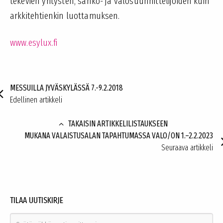
tekevien yritysten, sähkö- ja valosuunnittelijoiden kuin
arkkitehtienkin luottamuksen.
www.esylux.fi
MESSUILLA JYVÄSKYLÄSSÄ 7.-9.2.2018

Edellinen artikkeli
TAKAISIN ARTIKKELILISTAUKSEEN

MUKANA VALAISTUSALAN TAPAHTUMASSA VALO/ON 1.–2.2.2023
Seuraava artikkeli
TILAA UUTISKIRJE