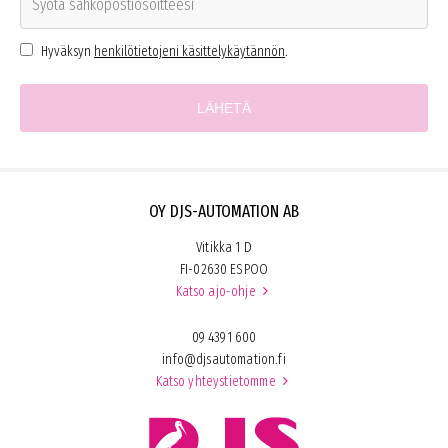
Hyväksyn
henkilötietojeni käsittelykäytännön
.
OY DJS-AUTOMATION AB
Vitikka 1 D
FI-02630 ESPOO
Katso ajo-ohje

09 4391 600
info@djsautomation.fi
Katso yhteystietomme
